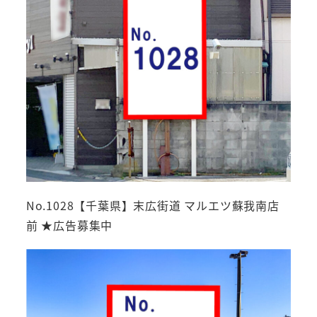
No.1028【千葉県】末広街道 マルエツ蘇我南店
前 ★広告募集中