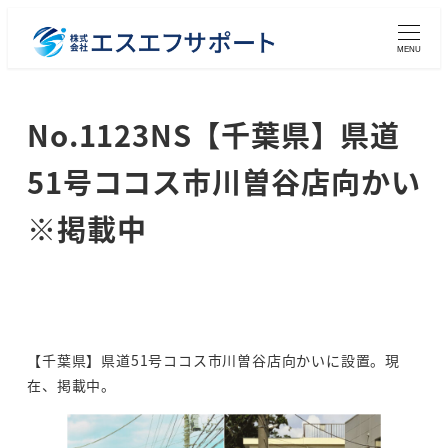
メ
イ
MENU
ン
コ
No.1123NS【千葉県】県道
ン
テ
51号ココス市川曽谷店向かい
ン
ツ
※掲載中
へ
移
動
【千葉県】県道51号ココス市川曽谷店向かいに設置。現
在、掲載中。