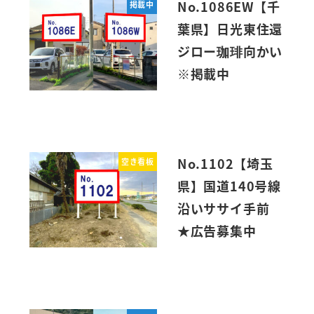
No.1086EW【千
掲載中
葉県】日光東住還
ジロー珈琲向かい
※掲載中
No.1102【埼玉
空き看板
県】国道140号線
沿いササイ手前
★広告募集中