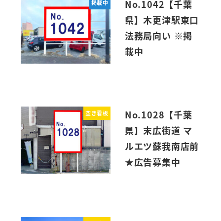
No.1042【千葉
掲載中
県】木更津駅東口
法務局向い ※掲
載中
No.1028【千葉
空き看板
県】末広街道 マ
ルエツ蘇我南店前
★広告募集中