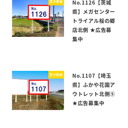
No.1126【茨城
空き看板
県】メガセンター
トライアル桜の郷
店北側 ★広告募
集中
No.1107【埼玉
空き看板
県】ふかや花園ア
ウトレット北側⑤
★広告募集中