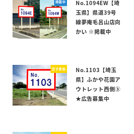
No.1094EW【埼
掲載中
玉県】県道39号
線夢庵毛呂山店向
かい ※掲載中
No.1103【埼玉
空き看板
県】ふかや花園ア
ウトレット西側③
★広告募集中