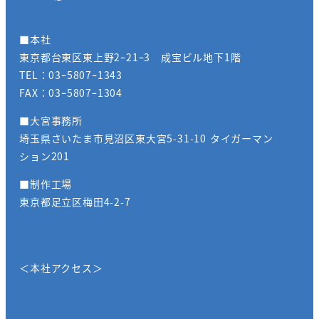
■本社
東京都台東区東上野2ｰ21ｰ3 成宝ビル地下1階
TEL：03ｰ5807ｰ1343
FAX：03ｰ5807ｰ1304
■大宮事務所
埼玉県さいたま市見沼区東大宮5-31-10 タイガーマン
ション201
■制作工場
東京都足立区梅田4-2-7
＜本社アクセス＞