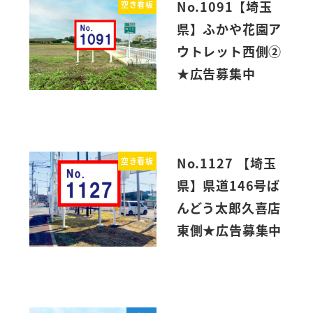
No.1091【埼玉
空き看板
県】ふかや花園ア
ウトレット西側②
★広告募集中
No.1127 【埼玉
空き看板
県】県道146号ば
んどう太郎久喜店
東側★広告募集中