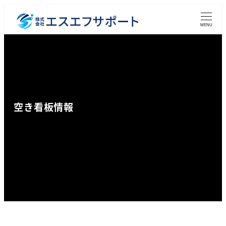
メ
イ
MENU
ン
コ
ン
テ
ン
空き看板情報
ツ
へ
移
動