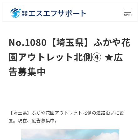
メ
イ
MENU
ン
コ
No.1080【埼玉県】ふかや花
ン
テ
園アウトレット北側④ ★広
ン
ツ
告募集中
へ
移
動
【埼玉県】ふかや花園アウトレット北側の道路沿いに設
置。現在、広告募集中。