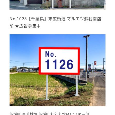
No.1028【千葉県】末広街道 マルエツ蘇我南店
前 ★広告募集中
茨城県 東茨城郡 茨城町大字大戸3417-1の一部