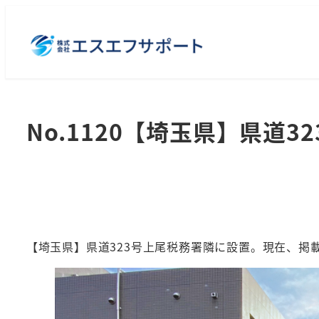
メ
イ
ン
コ
ン
テ
No.1120【埼玉県】県道
ン
ツ
へ
移
動
【埼玉県】県道323号上尾税務署隣に設置。現在、掲