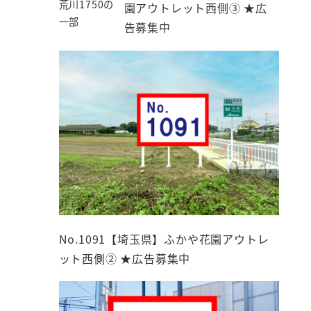
荒川1750の
園アウトレット西側③ ★広
一部
告募集中
No.1091【埼玉県】ふかや花園アウトレ
ット西側② ★広告募集中