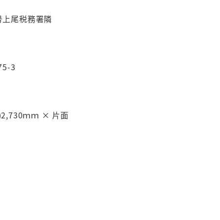
号上尾税務署隣
5-3
縦)2,730ｍｍ × 片面