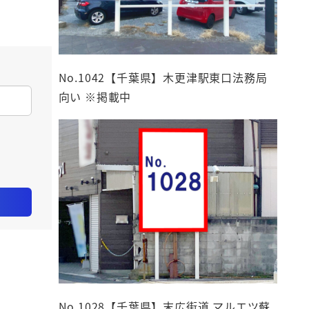
No.1042【千葉県】木更津駅東口法務局
向い ※掲載中
No.1028【千葉県】末広街道 マルエツ蘇