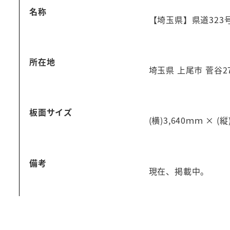
名称
【埼玉県】県道323
所在地
埼玉県 上尾市 菅谷27
板面サイズ
(横)3,640ｍｍ × (
備考
現在、掲載中。