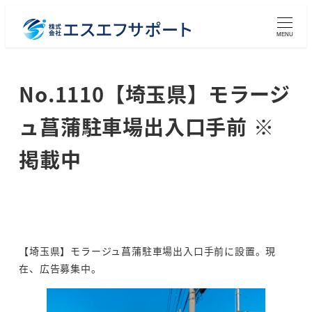
メ
イ
MENU
ン
コ
No.1110【埼玉県】モラージ
ン
テ
ュ菖蒲駐車場出入口手前 ※
ン
ツ
掲載中
へ
移
動
【埼玉県】モラージュ菖蒲駐車場出入口手前に設置。現
在、広告募集中。