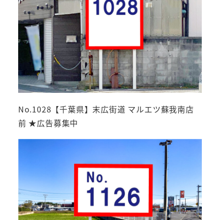
No.1028【千葉県】末広街道 マルエツ蘇我南店
前 ★広告募集中