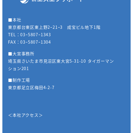
■本社
東京都台東区東上野2ｰ21ｰ3 成宝ビル地下1階
TEL：03ｰ5807ｰ1343
FAX：03ｰ5807ｰ1304
■大宮事務所
埼玉県さいたま市見沼区東大宮5-31-10 タイガーマン
ション201
■制作工場
東京都足立区梅田4-2-7
＜本社アクセス＞