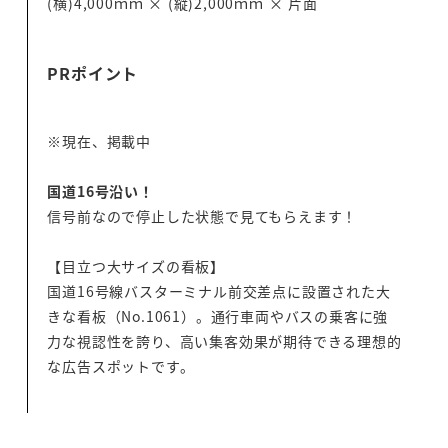
(横)4,000ｍｍ × (縦)2,000ｍｍ × 片面
PRポイント
※現在、掲載中
国道16号沿い！
信号前なので停止した状態で見てもらえます！
【目立つ大サイズの看板】
国道16号線バスターミナル前交差点に設置された大
きな看板（No.1061）。通行車両やバスの乗客に強
力な視認性を誇り、高い集客効果が期待できる理想的
な広告スポットです。