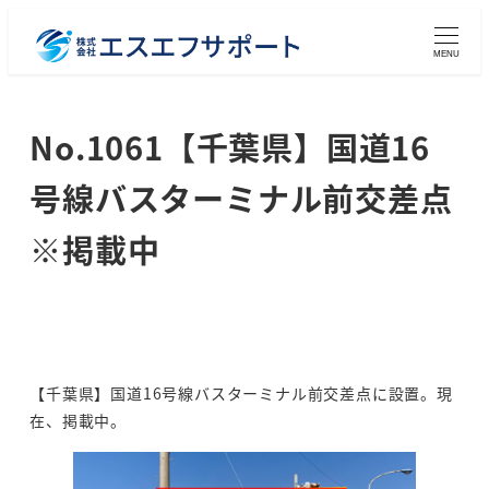
メ
イ
MENU
ン
コ
No.1061【千葉県】国道16
ン
テ
号線バスターミナル前交差点
ン
ツ
※掲載中
へ
移
動
【千葉県】国道16号線バスターミナル前交差点に設置。現
在、掲載中。