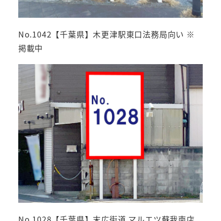
No.1042【千葉県】木更津駅東口法務局向い ※
掲載中
No.1028【千葉県】末広街道 マルエツ蘇我南店