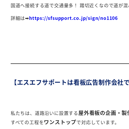
国道へ接続する道で交通量多！ 踏切近くなので道が
詳細は➡
https://sfsupport.co.jp/sign/no1106
【エスエフサポートは看板広告制作会社
屋外看板の企画・製
私たちは、道路沿いに設置する
ワンストップ
すべての工程を
で対応しています。