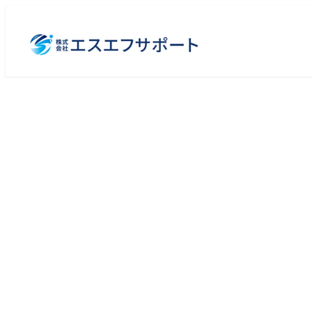
メ
イ
ン
コ
ン
テ
ン
ツ
へ
移
動