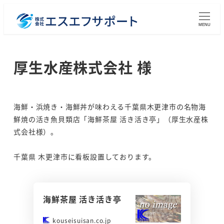
メ
イ
MENU
ン
コ
厚生水産株式会社 様
ン
テ
ン
海鮮・浜焼き・海鮮丼が味わえる千葉県木更津市の名物海
ツ
鮮焼の活き魚貝類店「海鮮茶屋 活き活き亭」（厚生水産株
へ
式会社様）。
移
動
千葉県 木更津市に看板設置しております。
海鮮茶屋 活き活き亭
kouseisuisan.co.jp