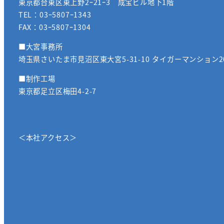
東京都台東区東上野2ｰ21ｰ3 成宝ビル地下1階
TEL：03ｰ5807ｰ1343
FAX：03ｰ5807ｰ1304
■大宮事務所
埼玉県さいたま市見沼区東大宮5-31-10 タイガーマンション2
■制作工場
東京都足立区梅田4-2-7
＜本社アクセス＞