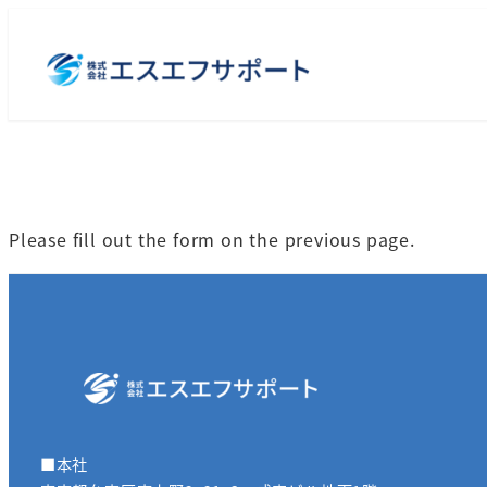
メ
イ
ン
コ
ン
テ
ン
ツ
Please fill out the form on the previous page.
へ
移
動
■本社