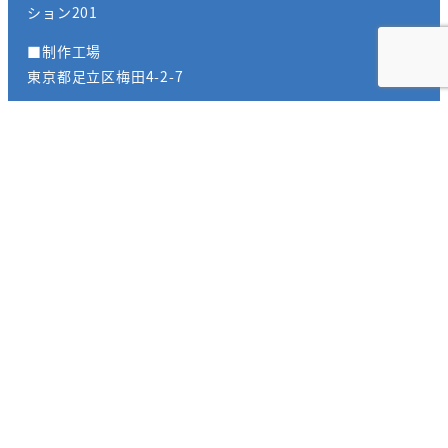
ション201
■制作工場
東京都足立区梅田4-2-7
＜本社アクセス＞