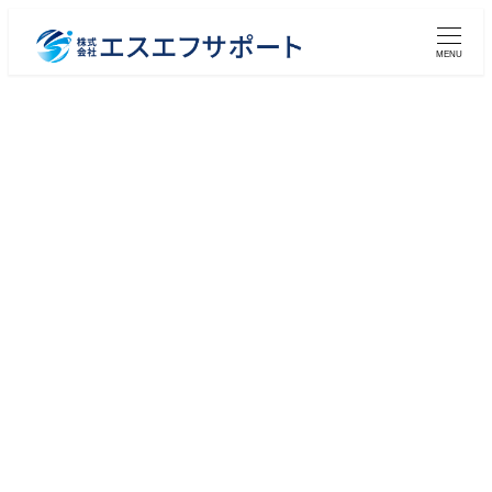
メ
イ
MENU
ン
コ
ン
テ
ン
ツ
へ
移
動