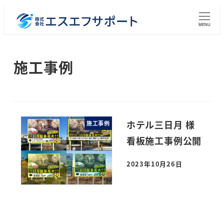
メ
イ
MENU
ン
コ
施工事例
ン
テ
ン
ツ
へ
ホテル三日月 様
施工事例
移
看板施工事例公開
動
2023年10月26日
投稿日