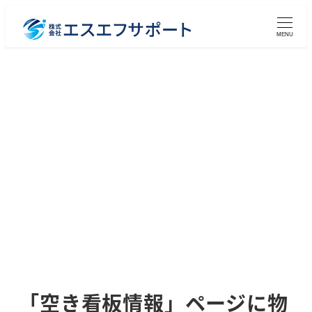
メ
イ
MENU
ン
コ
ン
テ
ン
ツ
へ
移
動
「空き看板情報」ページに物